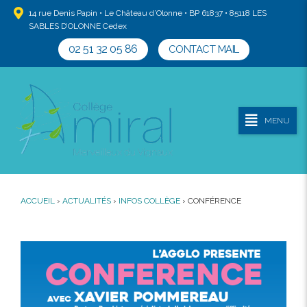
14 rue Denis Papin • Le Château d’Olonne • BP 61837 • 85118 LES
SABLES D’OLONNE Cedex
02 51 32 05 86
CONTACT MAIL
MENU
ACCUEIL
›
ACTUALITÉS
›
INFOS COLLÈGE
›
CONFÉRENCE