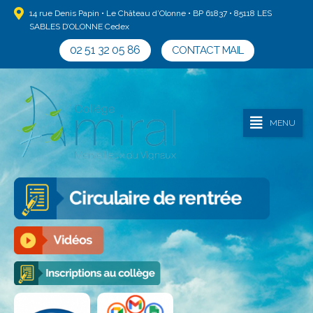
14 rue Denis Papin • Le Château d’Olonne • BP 61837 • 85118 LES
SABLES D’OLONNE Cedex
02 51 32 05 86
CONTACT MAIL
MENU