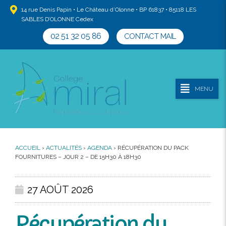
14 rue Denis Papin • Le Château d’Olonne • BP 61837 • 85118 LES
SABLES D’OLONNE Cedex
02 51 32 05 86
CONTACT MAIL
MENU
ACCUEIL
›
ACTUALITÉS
›
AGENDA
›
RÉCUPÉRATION DU PACK
FOURNITURES – JOUR 2 – DE 15H30 À 18H30
27 AOÛT 2026
Récupération du