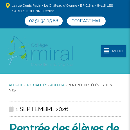
14 rue Denis Papin • Le Château d’Olonne • BP 61837 • 85118 LES
SABLES D’OLONNE Cedex
02 51 32 05 86
CONTACT MAIL
MENU
ACCUEIL
›
ACTUALITÉS
›
AGENDA
›
RENTRÉE DES ÉLÈVES DE 6E –
9H15
1 SEPTEMBRE 2026
Rentrée des élèves de