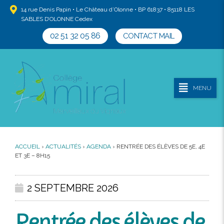
14 rue Denis Papin • Le Château d’Olonne • BP 61837 • 85118 LES
SABLES D’OLONNE Cedex
02 51 32 05 86
CONTACT MAIL
MENU
ACCUEIL
›
ACTUALITÉS
›
AGENDA
›
RENTRÉE DES ÉLÈVES DE 5E, 4E
ET 3E – 8H15
2 SEPTEMBRE 2026
Rentrée des élèves de